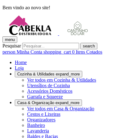
Bem vindo ao novo site!
menu
Pesquisar
search
person
Minha Conta
shopping_cart
0
Itens Cotados
Home
Loja
Cozinha & Utilidades
expand_more
Ver todos em Cozinha & Utilidades
Utensílios de Cozinha
Acessórios Domésticos
Garrafa e Squeeze
Casa & Organização
expand_more
Ver todos em Casa & Organização
Cestos e Lixeiras
Organizadores
Banheiro
Lavanderia
Baldes e Bacias