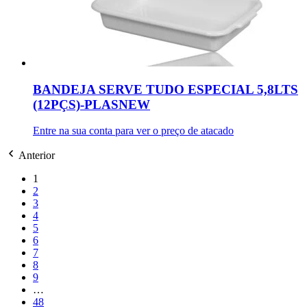
BANDEJA SERVE TUDO ESPECIAL 5,8LTS
(12PÇS)-PLASNEW
Entre na sua conta para ver o preço de atacado
Anterior
1
2
3
4
5
6
7
8
9
…
48