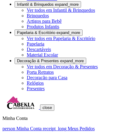
Infantil & Brinquedos
expand_more
Ver todos em Infantil & Brinquedos
Brinquedos
Artigos para Bebê
Produtos Infantis
Papelaria & Escritório
expand_more
Ver todos em Papelaria & Escritório
Papelaria
Descartáveis
Material Escolar
Decoração & Presentes
expand_more
Ver todos em Decoração & Presentes
Porta Retratos
Decoração para Casa
Relógios
Presentes
close
Minha Conta
person
Minha Conta
receipt_long
Meus Pedidos