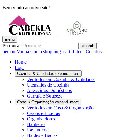
Bem vindo ao novo site!
menu
Pesquisar
search
person
Minha Conta
shopping_cart
0
Itens Cotados
Home
Loja
Cozinha & Utilidades
expand_more
Ver todos em Cozinha & Utilidades
Utensílios de Cozinha
Acessórios Domésticos
Garrafa e Squeeze
Casa & Organização
expand_more
Ver todos em Casa & Organização
Cestos e Lixeiras
Organizadores
Banheiro
Lavanderia
Baldes e Bacias