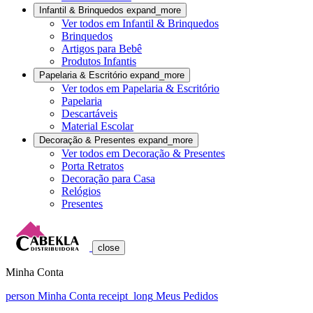
Infantil & Brinquedos
expand_more
Ver todos em Infantil & Brinquedos
Brinquedos
Artigos para Bebê
Produtos Infantis
Papelaria & Escritório
expand_more
Ver todos em Papelaria & Escritório
Papelaria
Descartáveis
Material Escolar
Decoração & Presentes
expand_more
Ver todos em Decoração & Presentes
Porta Retratos
Decoração para Casa
Relógios
Presentes
close
Minha Conta
person
Minha Conta
receipt_long
Meus Pedidos