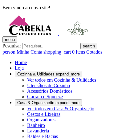
Bem vindo ao novo site!
menu
Pesquisar
search
person
Minha Conta
shopping_cart
0
Itens Cotados
Home
Loja
Cozinha & Utilidades
expand_more
Ver todos em Cozinha & Utilidades
Utensílios de Cozinha
Acessórios Domésticos
Garrafa e Squeeze
Casa & Organização
expand_more
Ver todos em Casa & Organização
Cestos e Lixeiras
Organizadores
Banheiro
Lavanderia
Baldes e Bacias