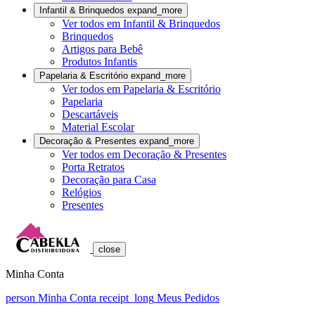
Infantil & Brinquedos
expand_more
Ver todos em Infantil & Brinquedos
Brinquedos
Artigos para Bebê
Produtos Infantis
Papelaria & Escritório
expand_more
Ver todos em Papelaria & Escritório
Papelaria
Descartáveis
Material Escolar
Decoração & Presentes
expand_more
Ver todos em Decoração & Presentes
Porta Retratos
Decoração para Casa
Relógios
Presentes
close
Minha Conta
person
Minha Conta
receipt_long
Meus Pedidos