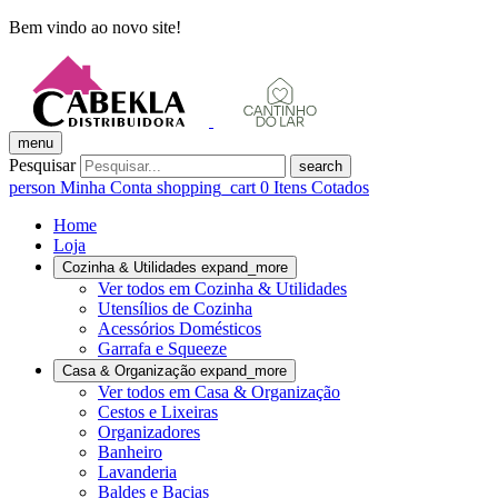
Bem vindo ao novo site!
menu
Pesquisar
search
person
Minha Conta
shopping_cart
0
Itens Cotados
Home
Loja
Cozinha & Utilidades
expand_more
Ver todos em Cozinha & Utilidades
Utensílios de Cozinha
Acessórios Domésticos
Garrafa e Squeeze
Casa & Organização
expand_more
Ver todos em Casa & Organização
Cestos e Lixeiras
Organizadores
Banheiro
Lavanderia
Baldes e Bacias