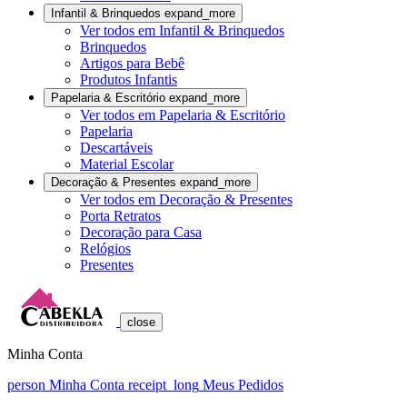
Infantil & Brinquedos
expand_more
Ver todos em Infantil & Brinquedos
Brinquedos
Artigos para Bebê
Produtos Infantis
Papelaria & Escritório
expand_more
Ver todos em Papelaria & Escritório
Papelaria
Descartáveis
Material Escolar
Decoração & Presentes
expand_more
Ver todos em Decoração & Presentes
Porta Retratos
Decoração para Casa
Relógios
Presentes
close
Minha Conta
person
Minha Conta
receipt_long
Meus Pedidos