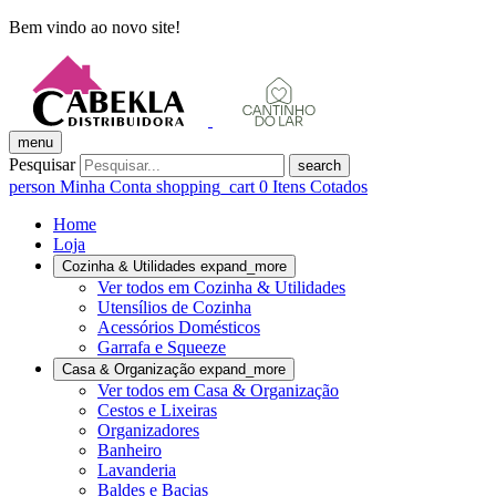
Bem vindo ao novo site!
menu
Pesquisar
search
person
Minha Conta
shopping_cart
0
Itens Cotados
Home
Loja
Cozinha & Utilidades
expand_more
Ver todos em Cozinha & Utilidades
Utensílios de Cozinha
Acessórios Domésticos
Garrafa e Squeeze
Casa & Organização
expand_more
Ver todos em Casa & Organização
Cestos e Lixeiras
Organizadores
Banheiro
Lavanderia
Baldes e Bacias