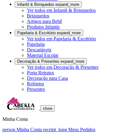
Infantil & Brinquedos
expand_more
Ver todos em Infantil & Brinquedos
Brinquedos
Artigos para Bebê
Produtos Infantis
Papelaria & Escritório
expand_more
Ver todos em Papelaria & Escritório
Papelaria
Descartáveis
Material Escolar
Decoração & Presentes
expand_more
Ver todos em Decoração & Presentes
Porta Retratos
Decoração para Casa
Relógios
Presentes
close
Minha Conta
person
Minha Conta
receipt_long
Meus Pedidos