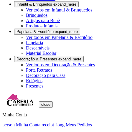
Infantil & Brinquedos
expand_more
Ver todos em Infantil & Brinquedos
Brinquedos
Artigos para Bebê
Produtos Infantis
Papelaria & Escritório
expand_more
Ver todos em Papelaria & Escritório
Papelaria
Descartáveis
Material Escolar
Decoração & Presentes
expand_more
Ver todos em Decoração & Presentes
Porta Retratos
Decoração para Casa
Relógios
Presentes
close
Minha Conta
person
Minha Conta
receipt_long
Meus Pedidos