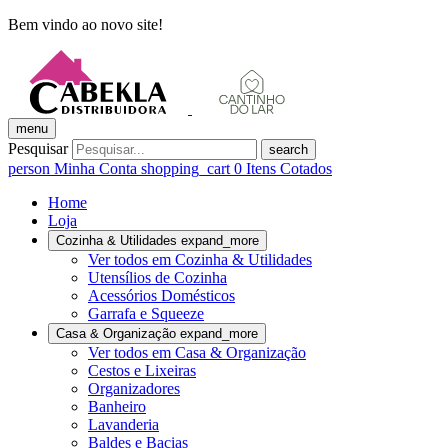
Bem vindo ao novo site!
menu
Pesquisar
search
person
Minha Conta
shopping_cart
0
Itens Cotados
Home
Loja
Cozinha & Utilidades
expand_more
Ver todos em Cozinha & Utilidades
Utensílios de Cozinha
Acessórios Domésticos
Garrafa e Squeeze
Casa & Organização
expand_more
Ver todos em Casa & Organização
Cestos e Lixeiras
Organizadores
Banheiro
Lavanderia
Baldes e Bacias