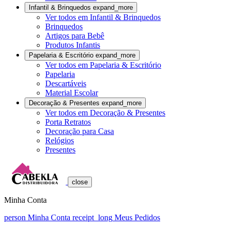
Infantil & Brinquedos
expand_more
Ver todos em Infantil & Brinquedos
Brinquedos
Artigos para Bebê
Produtos Infantis
Papelaria & Escritório
expand_more
Ver todos em Papelaria & Escritório
Papelaria
Descartáveis
Material Escolar
Decoração & Presentes
expand_more
Ver todos em Decoração & Presentes
Porta Retratos
Decoração para Casa
Relógios
Presentes
close
Minha Conta
person
Minha Conta
receipt_long
Meus Pedidos