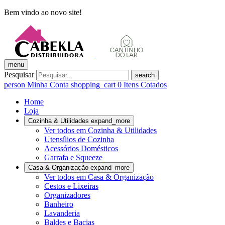
Bem vindo ao novo site!
menu
Pesquisar
search
person
Minha Conta
shopping_cart
0
Itens Cotados
Home
Loja
Cozinha & Utilidades
expand_more
Ver todos em Cozinha & Utilidades
Utensílios de Cozinha
Acessórios Domésticos
Garrafa e Squeeze
Casa & Organização
expand_more
Ver todos em Casa & Organização
Cestos e Lixeiras
Organizadores
Banheiro
Lavanderia
Baldes e Bacias