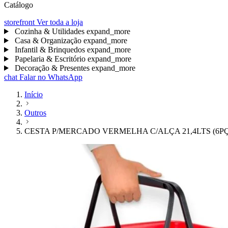
Catálogo
storefront
Ver toda a loja
Cozinha & Utilidades
expand_more
Casa & Organização
expand_more
Infantil & Brinquedos
expand_more
Papelaria & Escritório
expand_more
Decoração & Presentes
expand_more
chat
Falar no WhatsApp
Início
Outros
CESTA P/MERCADO VERMELHA C/ALÇA 21,4LTS (6P