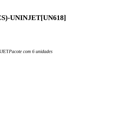
)-UNINJET[UN618]
NJET
Pacote com 6 unidades