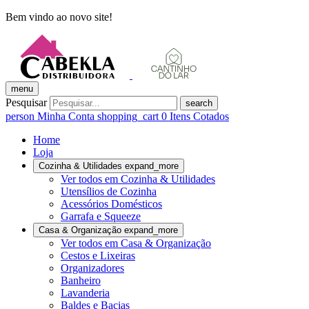
Bem vindo ao novo site!
menu
Pesquisar
search
person
Minha Conta
shopping_cart
0
Itens Cotados
Home
Loja
Cozinha & Utilidades
expand_more
Ver todos em Cozinha & Utilidades
Utensílios de Cozinha
Acessórios Domésticos
Garrafa e Squeeze
Casa & Organização
expand_more
Ver todos em Casa & Organização
Cestos e Lixeiras
Organizadores
Banheiro
Lavanderia
Baldes e Bacias