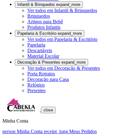
Infantil & Brinquedos
expand_more
Ver todos em Infantil & Brinquedos
Brinquedos
Artigos para Bebê
Produtos Infantis
Papelaria & Escritório
expand_more
Ver todos em Papelaria & Escritório
Papelaria
Descartáveis
Material Escolar
Decoração & Presentes
expand_more
Ver todos em Decoração & Presentes
Porta Retratos
Decoração para Casa
Relógios
Presentes
close
Minha Conta
person
Minha Conta
receipt_long
Meus Pedidos