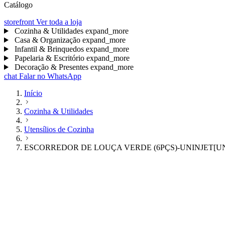
Catálogo
storefront
Ver toda a loja
Cozinha & Utilidades
expand_more
Casa & Organização
expand_more
Infantil & Brinquedos
expand_more
Papelaria & Escritório
expand_more
Decoração & Presentes
expand_more
chat
Falar no WhatsApp
Início
Cozinha & Utilidades
Utensílios de Cozinha
ESCORREDOR DE LOUÇA VERDE (6PÇS)-UNINJET[UN