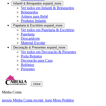
Infantil & Brinquedos
expand_more
Ver todos em Infantil & Brinquedos
Brinquedos
Artigos para Bebê
Produtos Infantis
Papelaria & Escritório
expand_more
Ver todos em Papelaria & Escritório
Papelaria
Descartáveis
Material Escolar
Decoração & Presentes
expand_more
Ver todos em Decoração & Presentes
Porta Retratos
Decoração para Casa
Relógios
Presentes
close
Minha Conta
person
Minha Conta
receipt_long
Meus Pedidos