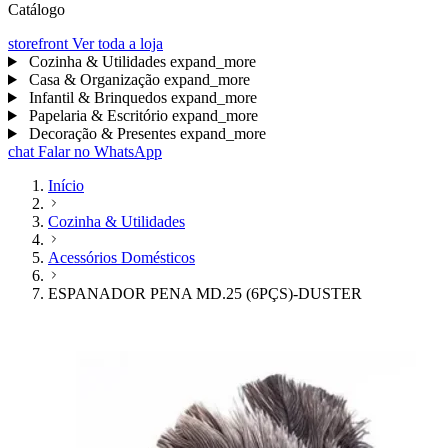
Catálogo
storefront
Ver toda a loja
Cozinha & Utilidades
expand_more
Casa & Organização
expand_more
Infantil & Brinquedos
expand_more
Papelaria & Escritório
expand_more
Decoração & Presentes
expand_more
chat
Falar no WhatsApp
Início
Cozinha & Utilidades
Acessórios Domésticos
ESPANADOR PENA MD.25 (6PÇS)-DUSTER