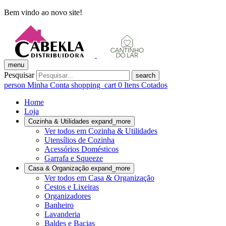
Bem vindo ao novo site!
menu
Pesquisar
search
person
Minha Conta
shopping_cart
0
Itens Cotados
Home
Loja
Cozinha & Utilidades
expand_more
Ver todos em Cozinha & Utilidades
Utensílios de Cozinha
Acessórios Domésticos
Garrafa e Squeeze
Casa & Organização
expand_more
Ver todos em Casa & Organização
Cestos e Lixeiras
Organizadores
Banheiro
Lavanderia
Baldes e Bacias