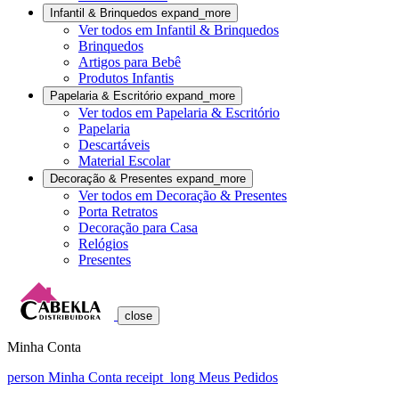
Infantil & Brinquedos
expand_more
Ver todos em Infantil & Brinquedos
Brinquedos
Artigos para Bebê
Produtos Infantis
Papelaria & Escritório
expand_more
Ver todos em Papelaria & Escritório
Papelaria
Descartáveis
Material Escolar
Decoração & Presentes
expand_more
Ver todos em Decoração & Presentes
Porta Retratos
Decoração para Casa
Relógios
Presentes
close
Minha Conta
person
Minha Conta
receipt_long
Meus Pedidos