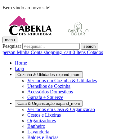
Bem vindo ao novo site!
menu
Pesquisar
search
person
Minha Conta
shopping_cart
0
Itens Cotados
Home
Loja
Cozinha & Utilidades
expand_more
Ver todos em Cozinha & Utilidades
Utensílios de Cozinha
Acessórios Domésticos
Garrafa e Squeeze
Casa & Organização
expand_more
Ver todos em Casa & Organização
Cestos e Lixeiras
Organizadores
Banheiro
Lavanderia
Baldes e Bacias