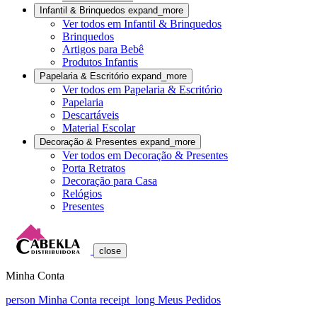
Infantil & Brinquedos
expand_more
Ver todos em Infantil & Brinquedos
Brinquedos
Artigos para Bebê
Produtos Infantis
Papelaria & Escritório
expand_more
Ver todos em Papelaria & Escritório
Papelaria
Descartáveis
Material Escolar
Decoração & Presentes
expand_more
Ver todos em Decoração & Presentes
Porta Retratos
Decoração para Casa
Relógios
Presentes
close
Minha Conta
person
Minha Conta
receipt_long
Meus Pedidos