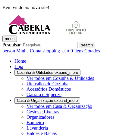
Bem vindo ao novo site!
menu
Pesquisar
search
person
Minha Conta
shopping_cart
0
Itens Cotados
Home
Loja
Cozinha & Utilidades
expand_more
Ver todos em Cozinha & Utilidades
Utensílios de Cozinha
Acessórios Domésticos
Garrafa e Squeeze
Casa & Organização
expand_more
Ver todos em Casa & Organização
Cestos e Lixeiras
Organizadores
Banheiro
Lavanderia
Baldes e Bacias