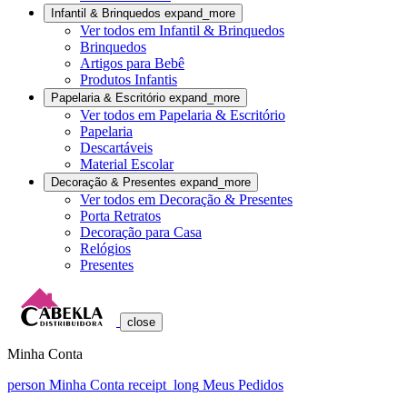
Infantil & Brinquedos
expand_more
Ver todos em Infantil & Brinquedos
Brinquedos
Artigos para Bebê
Produtos Infantis
Papelaria & Escritório
expand_more
Ver todos em Papelaria & Escritório
Papelaria
Descartáveis
Material Escolar
Decoração & Presentes
expand_more
Ver todos em Decoração & Presentes
Porta Retratos
Decoração para Casa
Relógios
Presentes
close
Minha Conta
person
Minha Conta
receipt_long
Meus Pedidos