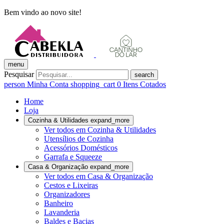
Bem vindo ao novo site!
menu
Pesquisar
search
person
Minha Conta
shopping_cart
0
Itens Cotados
Home
Loja
Cozinha & Utilidades
expand_more
Ver todos em Cozinha & Utilidades
Utensílios de Cozinha
Acessórios Domésticos
Garrafa e Squeeze
Casa & Organização
expand_more
Ver todos em Casa & Organização
Cestos e Lixeiras
Organizadores
Banheiro
Lavanderia
Baldes e Bacias