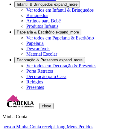
Infantil & Brinquedos
expand_more
Ver todos em Infantil & Brinquedos
Brinquedos
Artigos para Bebê
Produtos Infantis
Papelaria & Escritório
expand_more
Ver todos em Papelaria & Escritório
Papelaria
Descartáveis
Material Escolar
Decoração & Presentes
expand_more
Ver todos em Decoração & Presentes
Porta Retratos
Decoração para Casa
Relógios
Presentes
close
Minha Conta
person
Minha Conta
receipt_long
Meus Pedidos