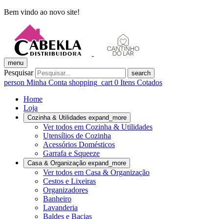
Bem vindo ao novo site!
menu
Pesquisar
search
person
Minha Conta
shopping_cart
0
Itens Cotados
Home
Loja
Cozinha & Utilidades
expand_more
Ver todos em Cozinha & Utilidades
Utensílios de Cozinha
Acessórios Domésticos
Garrafa e Squeeze
Casa & Organização
expand_more
Ver todos em Casa & Organização
Cestos e Lixeiras
Organizadores
Banheiro
Lavanderia
Baldes e Bacias