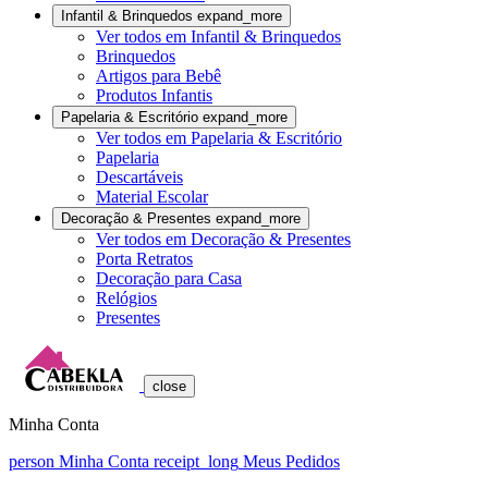
Infantil & Brinquedos
expand_more
Ver todos em Infantil & Brinquedos
Brinquedos
Artigos para Bebê
Produtos Infantis
Papelaria & Escritório
expand_more
Ver todos em Papelaria & Escritório
Papelaria
Descartáveis
Material Escolar
Decoração & Presentes
expand_more
Ver todos em Decoração & Presentes
Porta Retratos
Decoração para Casa
Relógios
Presentes
close
Minha Conta
person
Minha Conta
receipt_long
Meus Pedidos