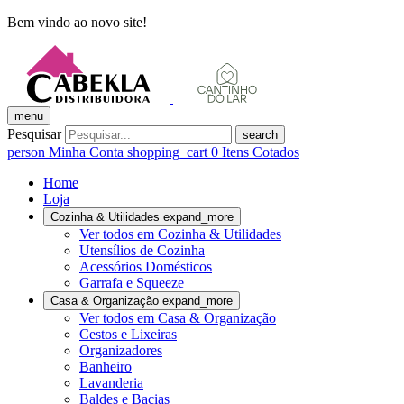
Bem vindo ao novo site!
menu
Pesquisar
search
person
Minha Conta
shopping_cart
0
Itens Cotados
Home
Loja
Cozinha & Utilidades
expand_more
Ver todos em Cozinha & Utilidades
Utensílios de Cozinha
Acessórios Domésticos
Garrafa e Squeeze
Casa & Organização
expand_more
Ver todos em Casa & Organização
Cestos e Lixeiras
Organizadores
Banheiro
Lavanderia
Baldes e Bacias