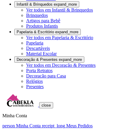
Infantil & Brinquedos
expand_more
Ver todos em Infantil & Brinquedos
Brinquedos
Artigos para Bebê
Produtos Infantis
Papelaria & Escritório
expand_more
Ver todos em Papelaria & Escritório
Papelaria
Descartáveis
Material Escolar
Decoração & Presentes
expand_more
Ver todos em Decoração & Presentes
Porta Retratos
Decoração para Casa
Relógios
Presentes
close
Minha Conta
person
Minha Conta
receipt_long
Meus Pedidos