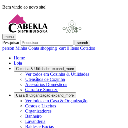
Bem vindo ao novo site!
menu
Pesquisar
search
person
Minha Conta
shopping_cart
0
Itens Cotados
Home
Loja
Cozinha & Utilidades
expand_more
Ver todos em Cozinha & Utilidades
Utensílios de Cozinha
Acessórios Domésticos
Garrafa e Squeeze
Casa & Organização
expand_more
Ver todos em Casa & Organização
Cestos e Lixeiras
Organizadores
Banheiro
Lavanderia
Baldes e Bacias