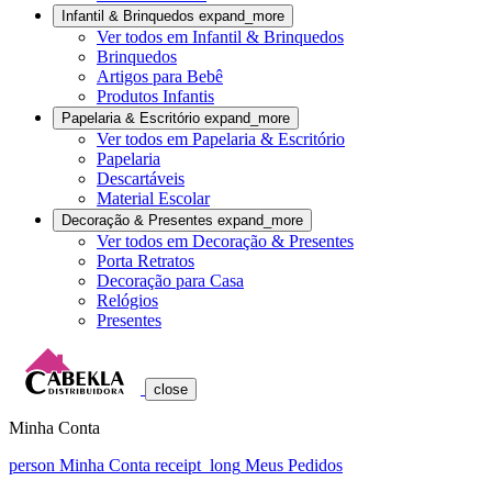
Infantil & Brinquedos
expand_more
Ver todos em Infantil & Brinquedos
Brinquedos
Artigos para Bebê
Produtos Infantis
Papelaria & Escritório
expand_more
Ver todos em Papelaria & Escritório
Papelaria
Descartáveis
Material Escolar
Decoração & Presentes
expand_more
Ver todos em Decoração & Presentes
Porta Retratos
Decoração para Casa
Relógios
Presentes
close
Minha Conta
person
Minha Conta
receipt_long
Meus Pedidos