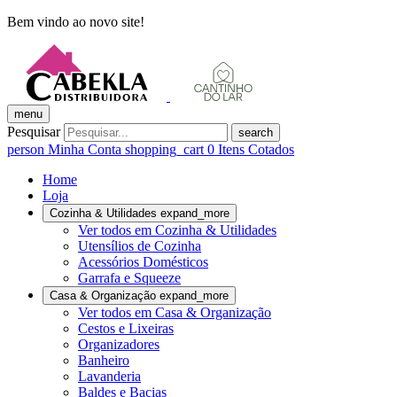
Bem vindo ao novo site!
menu
Pesquisar
search
person
Minha Conta
shopping_cart
0
Itens Cotados
Home
Loja
Cozinha & Utilidades
expand_more
Ver todos em Cozinha & Utilidades
Utensílios de Cozinha
Acessórios Domésticos
Garrafa e Squeeze
Casa & Organização
expand_more
Ver todos em Casa & Organização
Cestos e Lixeiras
Organizadores
Banheiro
Lavanderia
Baldes e Bacias