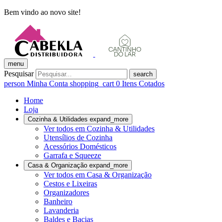
Bem vindo ao novo site!
menu
Pesquisar
search
person
Minha Conta
shopping_cart
0
Itens Cotados
Home
Loja
Cozinha & Utilidades
expand_more
Ver todos em Cozinha & Utilidades
Utensílios de Cozinha
Acessórios Domésticos
Garrafa e Squeeze
Casa & Organização
expand_more
Ver todos em Casa & Organização
Cestos e Lixeiras
Organizadores
Banheiro
Lavanderia
Baldes e Bacias