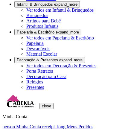
Infantil & Brinquedos
expand_more
Ver todos em Infantil & Brinquedos
Brinquedos
Artigos para Bebê
Produtos Infantis
Papelaria & Escritório
expand_more
Ver todos em Papelaria & Escritório
Papelaria
Descartáveis
Material Escolar
Decoração & Presentes
expand_more
Ver todos em Decoração & Presentes
Porta Retratos
Decoração para Casa
Relógios
Presentes
close
Minha Conta
person
Minha Conta
receipt_long
Meus Pedidos