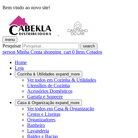
Bem vindo ao novo site!
menu
Pesquisar
search
person
Minha Conta
shopping_cart
0
Itens Cotados
Home
Loja
Cozinha & Utilidades
expand_more
Ver todos em Cozinha & Utilidades
Utensílios de Cozinha
Acessórios Domésticos
Garrafa e Squeeze
Casa & Organização
expand_more
Ver todos em Casa & Organização
Cestos e Lixeiras
Organizadores
Banheiro
Lavanderia
Baldes e Bacias