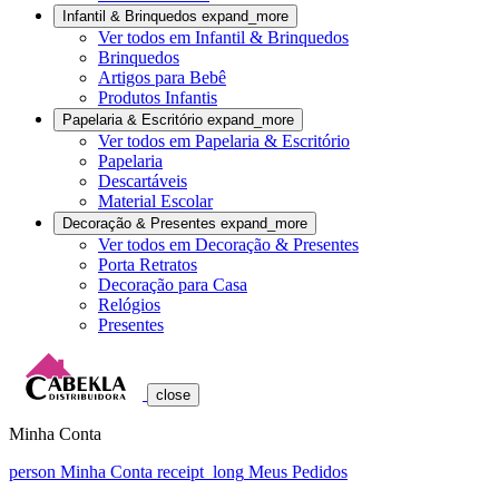
Infantil & Brinquedos
expand_more
Ver todos em Infantil & Brinquedos
Brinquedos
Artigos para Bebê
Produtos Infantis
Papelaria & Escritório
expand_more
Ver todos em Papelaria & Escritório
Papelaria
Descartáveis
Material Escolar
Decoração & Presentes
expand_more
Ver todos em Decoração & Presentes
Porta Retratos
Decoração para Casa
Relógios
Presentes
close
Minha Conta
person
Minha Conta
receipt_long
Meus Pedidos