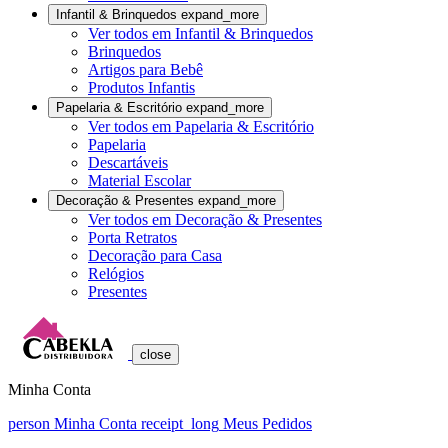
Infantil & Brinquedos
expand_more
Ver todos em Infantil & Brinquedos
Brinquedos
Artigos para Bebê
Produtos Infantis
Papelaria & Escritório
expand_more
Ver todos em Papelaria & Escritório
Papelaria
Descartáveis
Material Escolar
Decoração & Presentes
expand_more
Ver todos em Decoração & Presentes
Porta Retratos
Decoração para Casa
Relógios
Presentes
close
Minha Conta
person
Minha Conta
receipt_long
Meus Pedidos