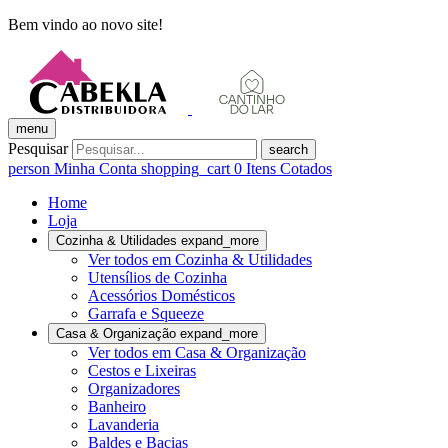
Bem vindo ao novo site!
menu
Pesquisar
search
person
Minha Conta
shopping_cart
0
Itens Cotados
Home
Loja
Cozinha & Utilidades
expand_more
Ver todos em Cozinha & Utilidades
Utensílios de Cozinha
Acessórios Domésticos
Garrafa e Squeeze
Casa & Organização
expand_more
Ver todos em Casa & Organização
Cestos e Lixeiras
Organizadores
Banheiro
Lavanderia
Baldes e Bacias