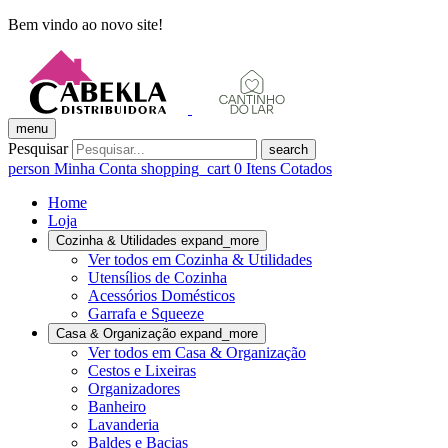
Bem vindo ao novo site!
menu
Pesquisar
search
person
Minha Conta
shopping_cart
0
Itens Cotados
Home
Loja
Cozinha & Utilidades
expand_more
Ver todos em Cozinha & Utilidades
Utensílios de Cozinha
Acessórios Domésticos
Garrafa e Squeeze
Casa & Organização
expand_more
Ver todos em Casa & Organização
Cestos e Lixeiras
Organizadores
Banheiro
Lavanderia
Baldes e Bacias