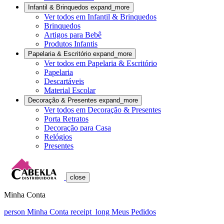
Infantil & Brinquedos
expand_more
Ver todos em Infantil & Brinquedos
Brinquedos
Artigos para Bebê
Produtos Infantis
Papelaria & Escritório
expand_more
Ver todos em Papelaria & Escritório
Papelaria
Descartáveis
Material Escolar
Decoração & Presentes
expand_more
Ver todos em Decoração & Presentes
Porta Retratos
Decoração para Casa
Relógios
Presentes
close
Minha Conta
person
Minha Conta
receipt_long
Meus Pedidos