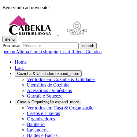
Bem vindo ao novo site!
menu
Pesquisar
search
person
Minha Conta
shopping_cart
0
Itens Cotados
Home
Loja
Cozinha & Utilidades
expand_more
Ver todos em Cozinha & Utilidades
Utensílios de Cozinha
Acessórios Domésticos
Garrafa e Squeeze
Casa & Organização
expand_more
Ver todos em Casa & Organização
Cestos e Lixeiras
Organizadores
Banheiro
Lavanderia
Baldes e Bacias