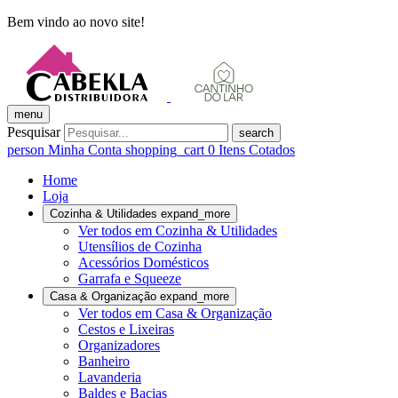
Bem vindo ao novo site!
menu
Pesquisar
search
person
Minha Conta
shopping_cart
0
Itens Cotados
Home
Loja
Cozinha & Utilidades
expand_more
Ver todos em Cozinha & Utilidades
Utensílios de Cozinha
Acessórios Domésticos
Garrafa e Squeeze
Casa & Organização
expand_more
Ver todos em Casa & Organização
Cestos e Lixeiras
Organizadores
Banheiro
Lavanderia
Baldes e Bacias