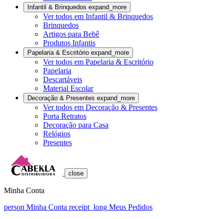
Infantil & Brinquedos
expand_more
Ver todos em Infantil & Brinquedos
Brinquedos
Artigos para Bebê
Produtos Infantis
Papelaria & Escritório
expand_more
Ver todos em Papelaria & Escritório
Papelaria
Descartáveis
Material Escolar
Decoração & Presentes
expand_more
Ver todos em Decoração & Presentes
Porta Retratos
Decoração para Casa
Relógios
Presentes
close
Minha Conta
person
Minha Conta
receipt_long
Meus Pedidos