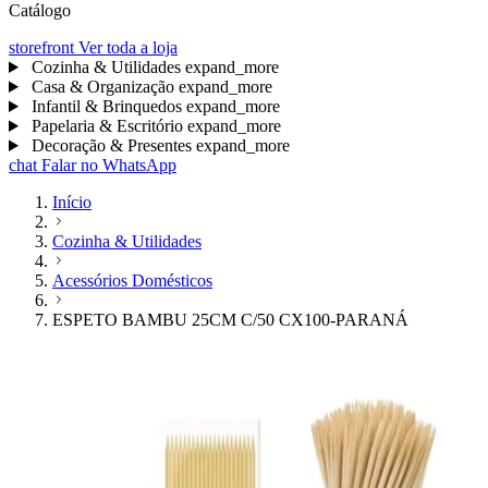
Catálogo
storefront
Ver toda a loja
Cozinha & Utilidades
expand_more
Casa & Organização
expand_more
Infantil & Brinquedos
expand_more
Papelaria & Escritório
expand_more
Decoração & Presentes
expand_more
chat
Falar no WhatsApp
Início
Cozinha & Utilidades
Acessórios Domésticos
ESPETO BAMBU 25CM C/50 CX100-PARANÁ