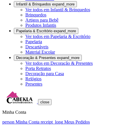
Infantil & Brinquedos
expand_more
Ver todos em Infantil & Brinquedos
Brinquedos
Artigos para Bebê
Produtos Infantis
Papelaria & Escritório
expand_more
Ver todos em Papelaria & Escritório
Papelaria
Descartáveis
Material Escolar
Decoração & Presentes
expand_more
Ver todos em Decoração & Presentes
Porta Retratos
Decoração para Casa
Relógios
Presentes
close
Minha Conta
person
Minha Conta
receipt_long
Meus Pedidos