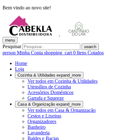
Bem vindo ao novo site!
menu
Pesquisar
search
person
Minha Conta
shopping_cart
0
Itens Cotados
Home
Loja
Cozinha & Utilidades
expand_more
Ver todos em Cozinha & Utilidades
Utensílios de Cozinha
Acessórios Domésticos
Garrafa e Squeeze
Casa & Organização
expand_more
Ver todos em Casa & Organização
Cestos e Lixeiras
Organizadores
Banheiro
Lavanderia
Baldes e Bacias