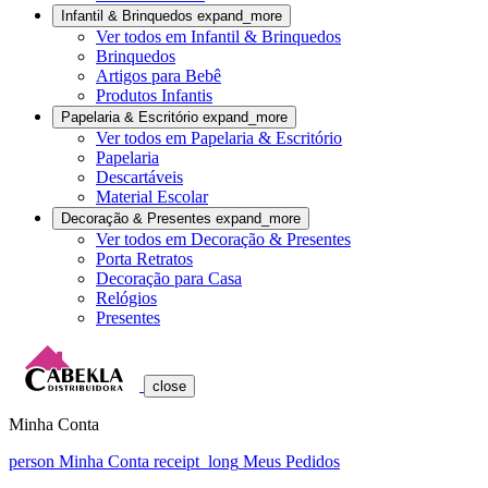
Infantil & Brinquedos
expand_more
Ver todos em Infantil & Brinquedos
Brinquedos
Artigos para Bebê
Produtos Infantis
Papelaria & Escritório
expand_more
Ver todos em Papelaria & Escritório
Papelaria
Descartáveis
Material Escolar
Decoração & Presentes
expand_more
Ver todos em Decoração & Presentes
Porta Retratos
Decoração para Casa
Relógios
Presentes
close
Minha Conta
person
Minha Conta
receipt_long
Meus Pedidos