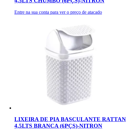
4,5LTS CHUMBO (6PÇS)-NITRON
Entre na sua conta para ver o preço de atacado
LIXEIRA DE PIA BASCULANTE RATTAN
4,5LTS BRANCA (6PÇS)-NITRON