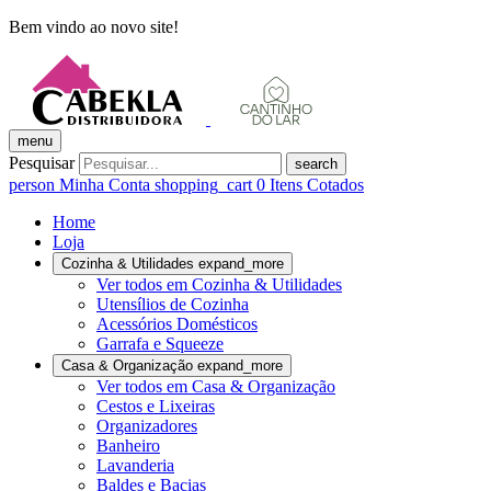
Bem vindo ao novo site!
menu
Pesquisar
search
person
Minha Conta
shopping_cart
0
Itens Cotados
Home
Loja
Cozinha & Utilidades
expand_more
Ver todos em Cozinha & Utilidades
Utensílios de Cozinha
Acessórios Domésticos
Garrafa e Squeeze
Casa & Organização
expand_more
Ver todos em Casa & Organização
Cestos e Lixeiras
Organizadores
Banheiro
Lavanderia
Baldes e Bacias