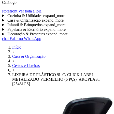
Catálogo
storefront
Ver toda a loja
Cozinha & Utilidades
expand_more
Casa & Organização
expand_more
Infantil & Brinquedos
expand_more
Papelaria & Escritório
expand_more
Decoração & Presentes
expand_more
chat
Falar no WhatsApp
Início
Casa & Organização
Cestos e Lixeiras
LIXEIRA DE PLÁSTICO 9L C/ CLICK LABEL
METALIZADO VERMELHO (6 PÇs)- ARQPLAST
[25461CS]