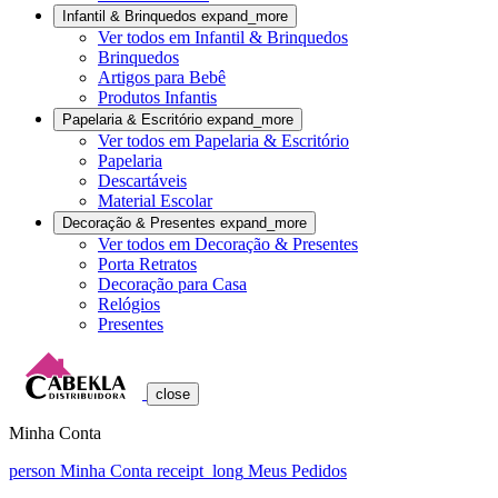
Infantil & Brinquedos
expand_more
Ver todos em Infantil & Brinquedos
Brinquedos
Artigos para Bebê
Produtos Infantis
Papelaria & Escritório
expand_more
Ver todos em Papelaria & Escritório
Papelaria
Descartáveis
Material Escolar
Decoração & Presentes
expand_more
Ver todos em Decoração & Presentes
Porta Retratos
Decoração para Casa
Relógios
Presentes
close
Minha Conta
person
Minha Conta
receipt_long
Meus Pedidos