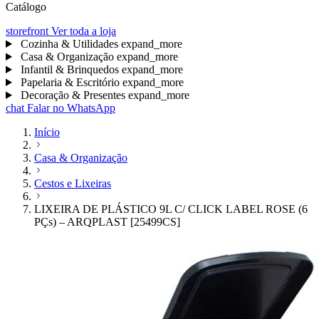
Catálogo
storefront
Ver toda a loja
Cozinha & Utilidades
expand_more
Casa & Organização
expand_more
Infantil & Brinquedos
expand_more
Papelaria & Escritório
expand_more
Decoração & Presentes
expand_more
chat
Falar no WhatsApp
Início
Casa & Organização
Cestos e Lixeiras
LIXEIRA DE PLÁSTICO 9L C/ CLICK LABEL ROSE (6
PÇs) – ARQPLAST [25499CS]