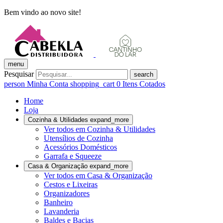
Bem vindo ao novo site!
menu
Pesquisar
search
person
Minha Conta
shopping_cart
0
Itens Cotados
Home
Loja
Cozinha & Utilidades
expand_more
Ver todos em Cozinha & Utilidades
Utensílios de Cozinha
Acessórios Domésticos
Garrafa e Squeeze
Casa & Organização
expand_more
Ver todos em Casa & Organização
Cestos e Lixeiras
Organizadores
Banheiro
Lavanderia
Baldes e Bacias