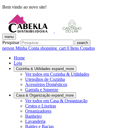
Bem vindo ao novo site!
menu
Pesquisar
search
person
Minha Conta
shopping_cart
0
Itens Cotados
Home
Loja
Cozinha & Utilidades
expand_more
Ver todos em Cozinha & Utilidades
Utensílios de Cozinha
Acessórios Domésticos
Garrafa e Squeeze
Casa & Organização
expand_more
Ver todos em Casa & Organização
Cestos e Lixeiras
Organizadores
Banheiro
Lavanderia
Baldes e Bacias