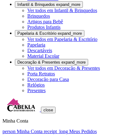
Infantil & Brinquedos
expand_more
Ver todos em Infantil & Brinquedos
Brinquedos
Artigos para Bebê
Produtos Infantis
Papelaria & Escritório
expand_more
Ver todos em Papelaria & Escritório
Papelaria
Descartáveis
Material Escolar
Decoração & Presentes
expand_more
Ver todos em Decoração & Presentes
Porta Retratos
Decoração para Casa
Relógios
Presentes
close
Minha Conta
person
Minha Conta
receipt_long
Meus Pedidos