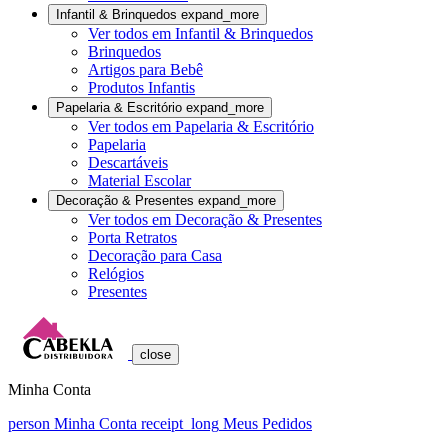
Infantil & Brinquedos
expand_more
Ver todos em Infantil & Brinquedos
Brinquedos
Artigos para Bebê
Produtos Infantis
Papelaria & Escritório
expand_more
Ver todos em Papelaria & Escritório
Papelaria
Descartáveis
Material Escolar
Decoração & Presentes
expand_more
Ver todos em Decoração & Presentes
Porta Retratos
Decoração para Casa
Relógios
Presentes
close
Minha Conta
person
Minha Conta
receipt_long
Meus Pedidos