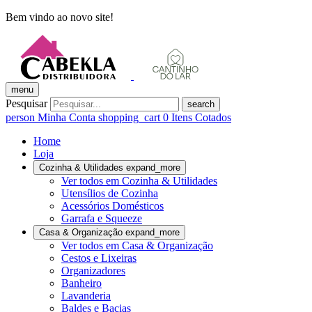
Bem vindo ao novo site!
menu
Pesquisar
search
person
Minha Conta
shopping_cart
0
Itens Cotados
Home
Loja
Cozinha & Utilidades
expand_more
Ver todos em Cozinha & Utilidades
Utensílios de Cozinha
Acessórios Domésticos
Garrafa e Squeeze
Casa & Organização
expand_more
Ver todos em Casa & Organização
Cestos e Lixeiras
Organizadores
Banheiro
Lavanderia
Baldes e Bacias