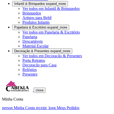
Infantil & Brinquedos
expand_more
Ver todos em Infantil & Brinquedos
Brinquedos
Artigos para Bebê
Produtos Infantis
Papelaria & Escritório
expand_more
Ver todos em Papelaria & Escritório
Papelaria
Descartáveis
Material Escolar
Decoração & Presentes
expand_more
Ver todos em Decoração & Presentes
Porta Retratos
Decoração para Casa
Relógios
Presentes
close
Minha Conta
person
Minha Conta
receipt_long
Meus Pedidos