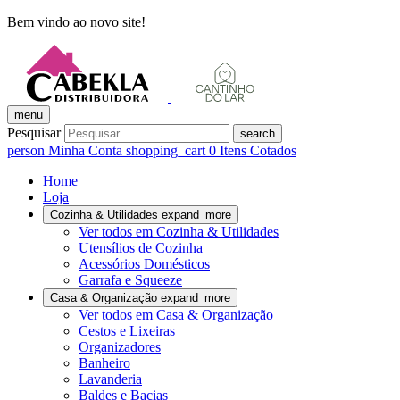
Bem vindo ao novo site!
menu
Pesquisar
search
person
Minha Conta
shopping_cart
0
Itens Cotados
Home
Loja
Cozinha & Utilidades
expand_more
Ver todos em Cozinha & Utilidades
Utensílios de Cozinha
Acessórios Domésticos
Garrafa e Squeeze
Casa & Organização
expand_more
Ver todos em Casa & Organização
Cestos e Lixeiras
Organizadores
Banheiro
Lavanderia
Baldes e Bacias