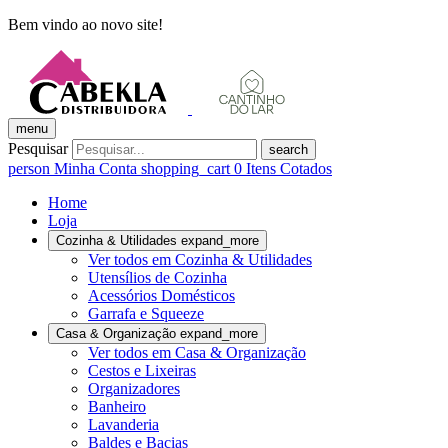
Bem vindo ao novo site!
menu
Pesquisar
search
person
Minha Conta
shopping_cart
0
Itens Cotados
Home
Loja
Cozinha & Utilidades
expand_more
Ver todos em Cozinha & Utilidades
Utensílios de Cozinha
Acessórios Domésticos
Garrafa e Squeeze
Casa & Organização
expand_more
Ver todos em Casa & Organização
Cestos e Lixeiras
Organizadores
Banheiro
Lavanderia
Baldes e Bacias