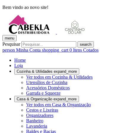
Bem vindo ao novo site!
menu
Pesquisar
search
person
Minha Conta
shopping_cart
0
Itens Cotados
Home
Loja
Cozinha & Utilidades
expand_more
Ver todos em Cozinha & Utilidades
Utensílios de Cozinha
Acessórios Domésticos
Garrafa e Squeeze
Casa & Organização
expand_more
Ver todos em Casa & Organização
Cestos e Lixeiras
Organizadores
Banheiro
Lavanderia
Baldes e Bacias