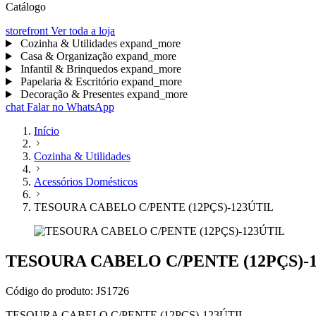
Catálogo
storefront
Ver toda a loja
Cozinha & Utilidades
expand_more
Casa & Organização
expand_more
Infantil & Brinquedos
expand_more
Papelaria & Escritório
expand_more
Decoração & Presentes
expand_more
chat
Falar no WhatsApp
Início
Cozinha & Utilidades
Acessórios Domésticos
TESOURA CABELO C/PENTE (12PÇS)-123ÚTIL
TESOURA CABELO C/PENTE (12PÇS)-
Código do produto:
JS1726
TESOURA CABELO C/PENTE (12PÇS)-123ÚTIL