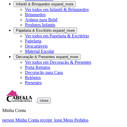
Infantil & Brinquedos
expand_more
Ver todos em Infantil & Brinquedos
Brinquedos
Artigos para Bebê
Produtos Infantis
Papelaria & Escritório
expand_more
Ver todos em Papelaria & Escritório
Papelaria
Descartáveis
Material Escolar
Decoração & Presentes
expand_more
Ver todos em Decoração & Presentes
Porta Retratos
Decoração para Casa
Relógios
Presentes
close
Minha Conta
person
Minha Conta
receipt_long
Meus Pedidos