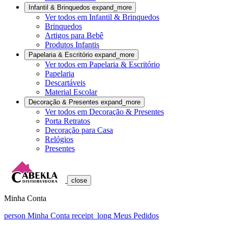
Infantil & Brinquedos
expand_more
Ver todos em Infantil & Brinquedos
Brinquedos
Artigos para Bebê
Produtos Infantis
Papelaria & Escritório
expand_more
Ver todos em Papelaria & Escritório
Papelaria
Descartáveis
Material Escolar
Decoração & Presentes
expand_more
Ver todos em Decoração & Presentes
Porta Retratos
Decoração para Casa
Relógios
Presentes
close
Minha Conta
person
Minha Conta
receipt_long
Meus Pedidos