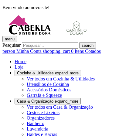
Bem vindo ao novo site!
menu
Pesquisar
search
person
Minha Conta
shopping_cart
0
Itens Cotados
Home
Loja
Cozinha & Utilidades
expand_more
Ver todos em Cozinha & Utilidades
Utensílios de Cozinha
Acessórios Domésticos
Garrafa e Squeeze
Casa & Organização
expand_more
Ver todos em Casa & Organização
Cestos e Lixeiras
Organizadores
Banheiro
Lavanderia
Baldes e Bacias