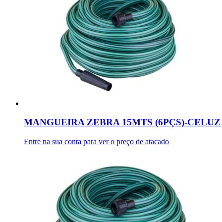
MANGUEIRA ZEBRA 15MTS (6PÇS)-CELUZ
Entre na sua conta para ver o preço de atacado