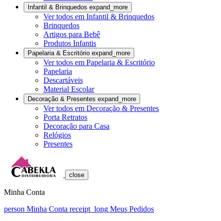
Infantil & Brinquedos
expand_more
Ver todos em Infantil & Brinquedos
Brinquedos
Artigos para Bebê
Produtos Infantis
Papelaria & Escritório
expand_more
Ver todos em Papelaria & Escritório
Papelaria
Descartáveis
Material Escolar
Decoração & Presentes
expand_more
Ver todos em Decoração & Presentes
Porta Retratos
Decoração para Casa
Relógios
Presentes
close
Minha Conta
person
Minha Conta
receipt_long
Meus Pedidos