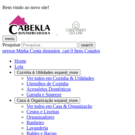
Bem vindo ao novo site!
menu
Pesquisar
search
person
Minha Conta
shopping_cart
0
Itens Cotados
Home
Loja
Cozinha & Utilidades
expand_more
Ver todos em Cozinha & Utilidades
Utensílios de Cozinha
Acessórios Domésticos
Garrafa e Squeeze
Casa & Organização
expand_more
Ver todos em Casa & Organização
Cestos e Lixeiras
Organizadores
Banheiro
Lavanderia
Baldes e Bacias