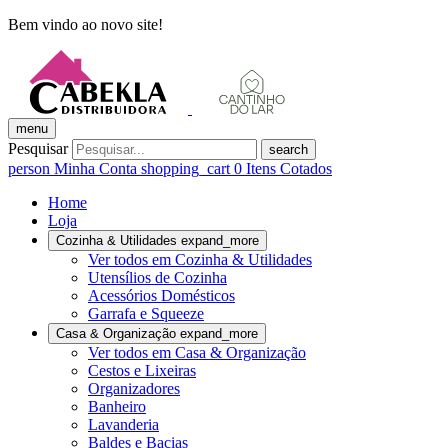
Bem vindo ao novo site!
menu
Pesquisar
search
person
Minha Conta
shopping_cart
0
Itens Cotados
Home
Loja
Cozinha & Utilidades
expand_more
Ver todos em Cozinha & Utilidades
Utensílios de Cozinha
Acessórios Domésticos
Garrafa e Squeeze
Casa & Organização
expand_more
Ver todos em Casa & Organização
Cestos e Lixeiras
Organizadores
Banheiro
Lavanderia
Baldes e Bacias