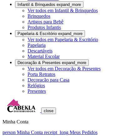
Infantil & Brinquedos
expand_more
Ver todos em Infantil & Brinquedos
Brinquedos
Artigos para Bebê
Produtos Infantis
Papelaria & Escritório
expand_more
Ver todos em Papelaria & Escritório
Papelaria
Descartáveis
Material Escolar
Decoração & Presentes
expand_more
Ver todos em Decoração & Presentes
Porta Retratos
Decoração para Casa
Relógios
Presentes
close
Minha Conta
person
Minha Conta
receipt_long
Meus Pedidos